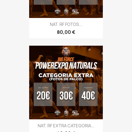
NAT. RF FOTOS...
Preço
80,00 €
NAT. RF EXTRA CATEGORIA...