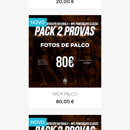
Preço
20,00 €
NOVO
PACK PALCO
Preço
80,00 €
NOVO