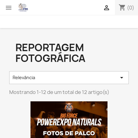
shopping_cart


(0)
REPORTAGEM
FOTOGRÁFICA

Relevância
Mostrando 1-12 de um total de 12 artigo(s)