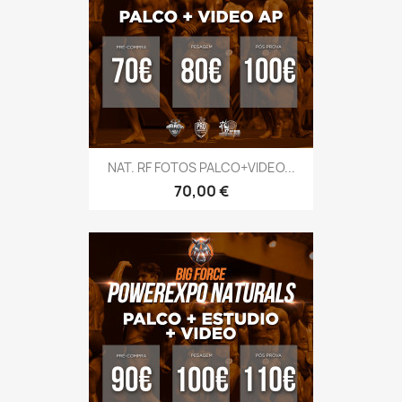
NAT. RF FOTOS PALCO+VIDEO...
Preço
70,00 €