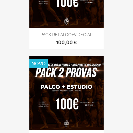
PACK RF PALCO+VIDEO AP
Preço
100,00 €
NOVO