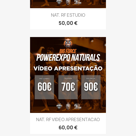
NAT. RF ESTUDIO
Preço
50,00 €
NAT. RF VIDEO APRESENTACAO
Preço
60,00 €