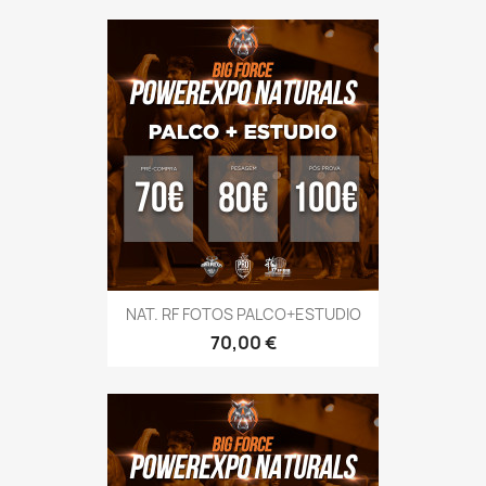
NAT. RF FOTOS PALCO+ESTUDIO
Preço
70,00 €