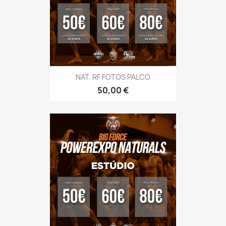
NAT. RF FOTOS PALCO
Preço
50,00 €