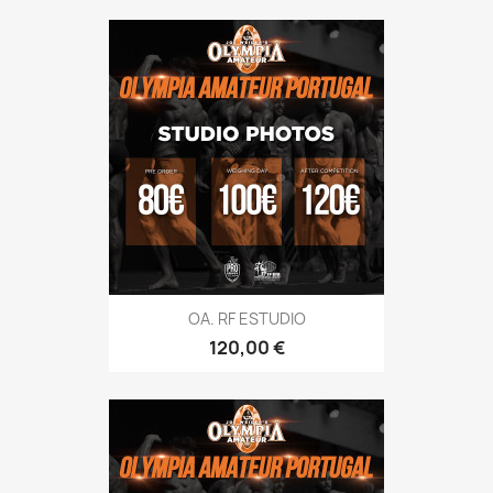
OA. RF ESTUDIO
Preço
120,00 €