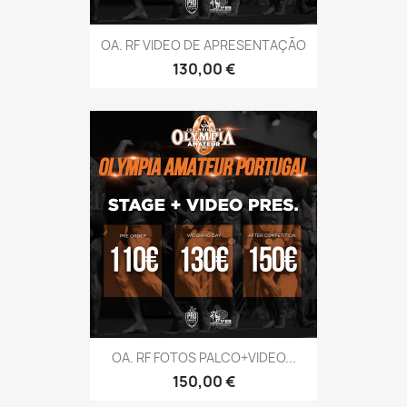
OA. RF VIDEO DE APRESENTAÇÃO
Preço
130,00 €
OA. RF FOTOS PALCO+VIDEO...
Preço
150,00 €