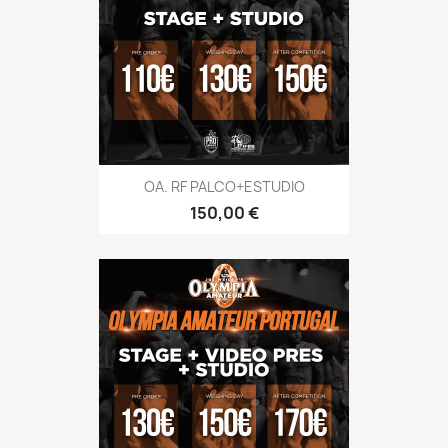
OA. RF PALCO+ESTUDIO
Preço
150,00 €