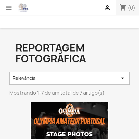
shopping_cart


(0)
REPORTAGEM
FOTOGRÁFICA

Relevância
Mostrando 1-7 de um total de 7 artigo(s)