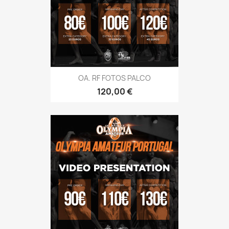
OA. RF FOTOS PALCO
Preço
120,00 €