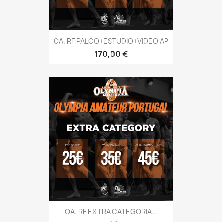
OA. RF PALCO+ESTUDIO+VIDEO AP
Preço
170,00 €
OA. RF EXTRA CATEGORIA...