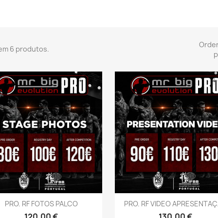
Orde
em 6 produtos.
p
Vista rápida
Vista rápida


PRO. RF FOTOS PALCO
PRO. RF VIDEO APRESENTA
Preço
Preço
120,00 €
130,00 €