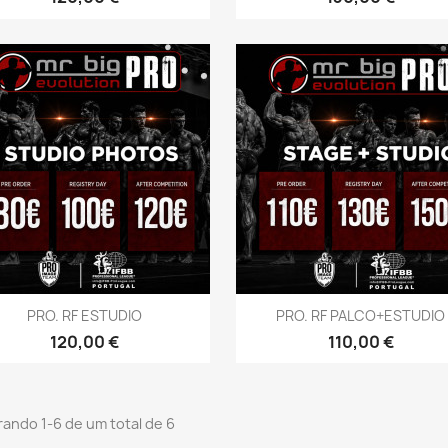
Vista rápida
Vista rápida


PRO. RF ESTUDIO
PRO. RF PALCO+ESTUDIO
Preço
Preço
120,00 €
110,00 €
ando 1-6 de um total de 6