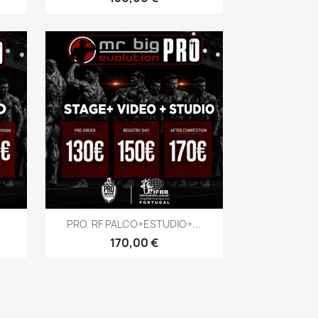
Vista rápida

PRO. RF PALCO+ESTUDIO+...
Preço
170,00 €