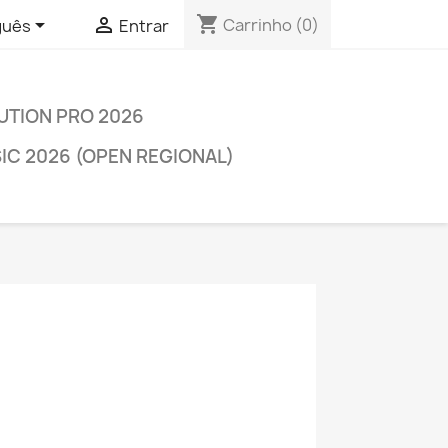
shopping_cart


Carrinho
(0)
guês
Entrar
LUTION PRO 2026
C 2026 (OPEN REGIONAL)