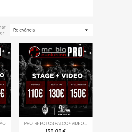
nar

Relevância
or:
Vista rápida

ÇÃO
PRO. RF FOTOS PALCO+ VIDEO...
Preço
150,00 €